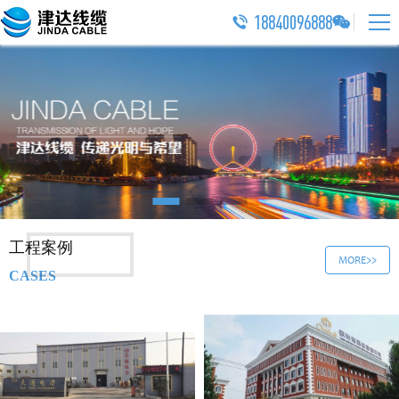
18840096888


工程案例
MORE>>
CASES