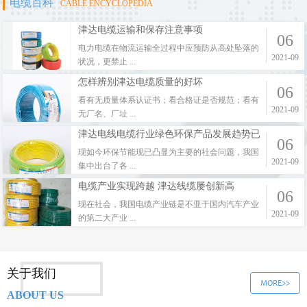
电缆百科
CABLE ENCYCLOPEDIA
津达电缆运输和保存注意事项
06
电力电缆在物流运输全过程中应预防从高处坠落的
2021-09
状况，更禁止 ...
怎样辨别津达电缆质量的好坏
06
看有无质量体系认证书；看合格证是否规范；看有
2021-09
无厂名、厂址 ...
津达电线电缆行业绿色环保产品发展趋势已
06
是不可逆
现如今环保节能现已凸显为主要的社会问题，我国
2021-09
集中出台了各 ...
电缆产业实现跨越 津达线缆屡创新高
06
现在社会，我国电缆产业链是不亚于国内汽车产业
2021-09
的第二大产业 ...
关于我们
MORE>>
ABOUT US