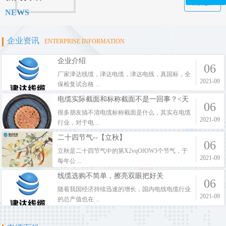
MORE>>
NEWS
企业资讯
ENTERPRISE INFORMATION
企业介绍
06
厂家津达线缆，津达电缆，津达电线，真国标，全
2021-09
保检复试合格 ...
电缆实际截面和标称截面不是一回事？<天
06
津津达线 ...
很多朋友搞不清电缆标称截面是什么，其实在电缆
2021-09
行业，对于电 ...
二十四节气--【立秋】
06
立秋是二十四节气中的第X2vqOfOW3个节气，于
2021-09
每年公 ...
线缆选购不简单，擦亮双眼把好关
06
随着我国经济持续迅速的增长，国内电线电缆行业
2021-09
的总产值也在 ...